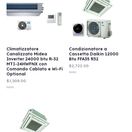
Climatizzatore
Condizionatore a
Canalizzato Midea
Cassetta Daikin 12000
Inverter 24000 btu R-32
Btu FFA35 R32
MTI-24HWFNX con
$
2,722.00
Comando Cablato e Wi-Fi
Optional
Valutato
$
1,309.00
0
su
5
Valutato
0
su
5