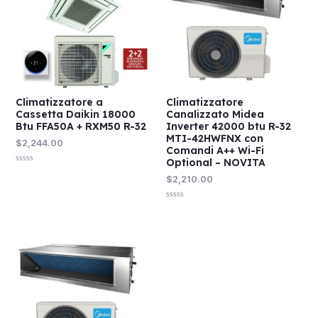
Climatizzatore a
Climatizzatore
Cassetta Daikin 18000
Canalizzato Midea
Btu FFA50A + RXM50 R-32
Inverter 42000 btu R-32
MTI-42HWFNX con
$
2,244.00
Comandi A++ Wi-Fi
Optional – NOVITA
Valutato
$
2,210.00
0
su
5
Valutato
0
su
5