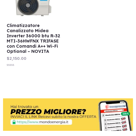
Climatizzatore
Canalizzato Midea
Inverter 36000 btu R-32
MTI-36HWFNX TRIFASE
con Comandi A++ Wi-Fi
Optional – NOVITA
$
2,150.00
Valutato
0
su
5